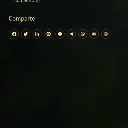
comestible)
Comparte.
Facebook
Twitter
LinkedIn
Pinterest
Messenger
Telegram
WhatsApp
Email
Print