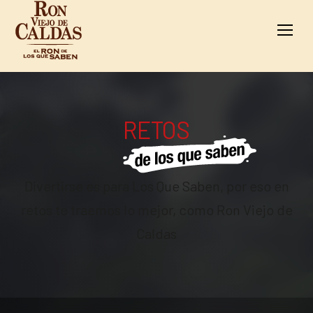
RETOS
Divertirse es para Los Que Saben, por eso en
retos te traemos lo mejor, como Ron Viejo de
Caldas