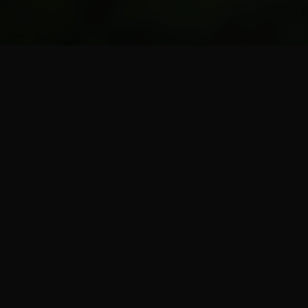
Post
PREVIOUS
navigation
León Dormido Finalizado, un ron magnífico
Previous
transformado en excepcional
post:
NEXT
Tercera experiencia Ron Viejo de Caldas León
Next
Dormido edición Doble Roble
post: