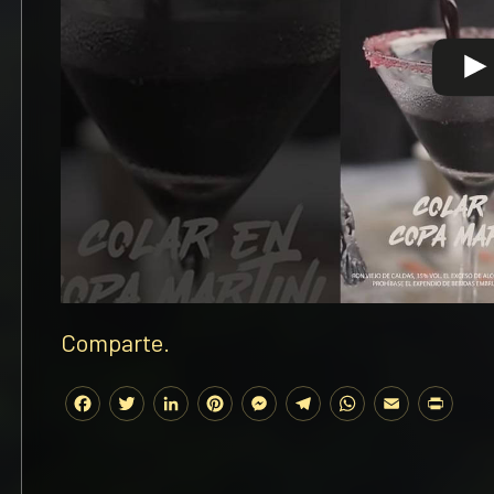
Comparte.
Facebook
Twitter
LinkedIn
Pinterest
Messenger
Telegram
WhatsApp
Email
Prin