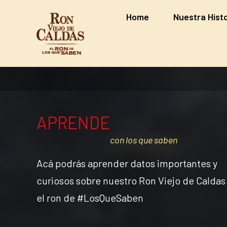
Home
Home
Nuestra Histo
Nuestra Hist
APRENDE
Acá podrás aprender datos importantes y
curiosos sobre nuestro Ron Viejo de Caldas
el ron de #LosQueSaben