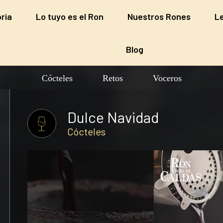
ria
oria
Lo tuyo es el Ron
Lo tuyo es el Ron
Nuestros Rones
Nuestros Rones
L
L
Blog
Blog
Cócteles
Retos
Voceros
Dulce Navidad
Cócteles