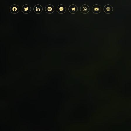
Facebook
Twitter
LinkedIn
Pinterest
Messenger
Telegram
WhatsApp
Email
Print