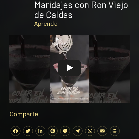
Maridajes con Ron Viejo
de Caldas
Aprende
Comparte.
Facebook
Twitter
LinkedIn
Pinterest
Messenger
Telegram
WhatsApp
Email
Print